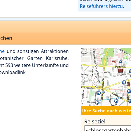
Reiseführers hierzu.
uchen
uhe
und sonstigen Attraktionen
tanischer Garten Karlsruhe.
mt 593 weitere Unterkünfte und
ownloadlink.
Ihre Suche nach weit
Reiseziel