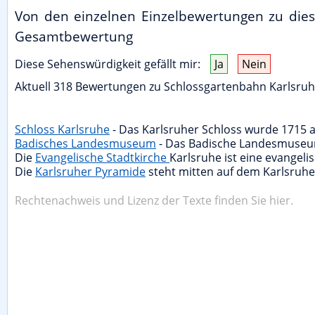
Von den einzelnen Einzelbewertungen zu dieser
Gesamtbewertung
Diese Sehenswürdigkeit gefällt mir:
Ja
Nein
Aktuell
318
Bewertungen zu
Schlossgartenbahn Karlsru
Schloss Karlsruhe
- Das Karlsruher Schloss wurde 1715 a
Badisches Landesmuseum
- Das Badische Landesmuseum i
Die
Evangelische Stadtkirche
Karlsruhe ist eine evangelis
Die
Karlsruher Pyramide
steht mitten auf dem Karlsruher
Rechtenachweis und Lizenz der Texte finden Sie hier.