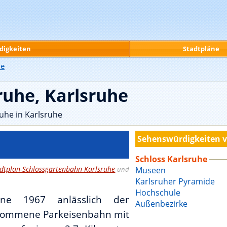
digkeiten
Stadtpläne
he
ruhe, Karlsruhe
uhe in Karlsruhe
Sehenswürdigkeiten v
Schloss Karlsruhe
dtplan-Schlossgartenbahn Karlsruhe
und
Museen
Karlsruher Pyramide
Hochschule
ne 1967 anlässlich der
Außenbezirke
enommene Parkeisenbahn mit