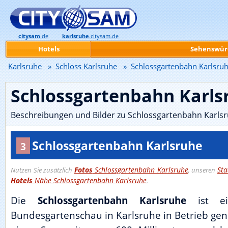
citysam
.de
karlsruhe
.citysam.de
Hotels
Sehenswür
Karlsruhe
»
Schloss Karlsruhe
»
Schlossgartenbahn Karlsru
Schlossgartenbahn Karls
Beschreibungen und Bilder zu Schlossgartenbahn Karlsr
Schlossgartenbahn Karlsruhe
3
Fotos
Schlossgartenbahn Karlsruhe
Sta
Nutzen Sie zusätzlich
, unseren
Hotels
Nähe Schlossgartenbahn Karlsruhe
.
Die
Schlossgartenbahn Karlsruhe
ist ei
Bundesgartenschau in Karlsruhe in Betrieb g