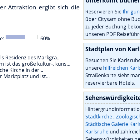
Unterkunft buche
 Attraktion ergibt sich die
Reservieren Sie
Ihr gü
über Citysam ohne Buc
zu jeder Buchung bek
unseren PDF Reiseführ
he
:
60
%
Stadtplan von Kar
ls Residenz des Markgra...
Besuchen Sie Karlsruh
st das große kultur-, kuns...
unsere
hilfreichen Kar
che Kirche in der...
Straßenkarte sieht ma
 Marktplatz und ist...
reservierbare Hotels.
Sehenswürdigkeit
Hintergrundinformati
Stadtkirche
,
Zoologisc
Städtische Galerie Kar
Karlsruhe
und zahlreic
Sehenswürdigkeiten 