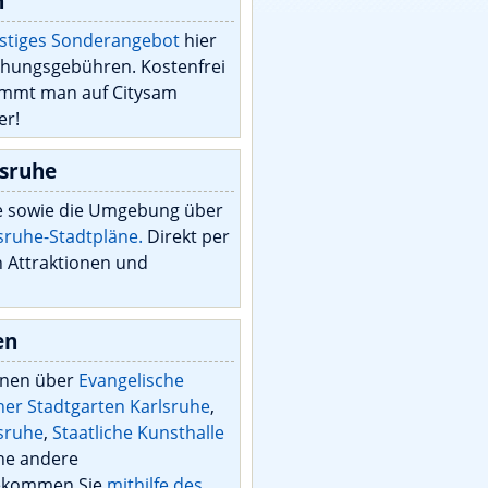
n
nstiges Sonderangebot
hier
hungsgebühren. Kostenfrei
ommt man auf Citysam
er!
lsruhe
e sowie die Umgebung über
lsruhe-Stadtpläne.
Direkt per
n Attraktionen und
en
onen über
Evangelische
her Stadtgarten Karlsruhe
,
lsruhe
,
Staatliche Kunsthalle
he andere
bekommen Sie
mithilfe des