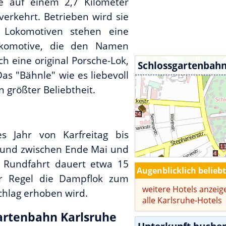
he auf einem 2,7 Kilometer
erkehrt. Betrieben wird sie
s Lokomotiven stehen eine
okomotive, die den Namen
ch eine original Porsche-Lok,
Schlossgartenbahn
Das "Bähnle" wie es liebevoll
 größter Beliebtheit.
es Jahr von Karfreitag bis
 und zwischen Ende Mai und
 Rundfahrt dauert etwa 15
Augenblicklich belieb
r Regel die Dampflok zum
weitere Hotels anzeig
chlag erhoben wird.
alle Karlsruhe-Hotels
artenbahn Karlsruhe