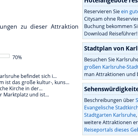
Hotelangebote res
Reservieren Sie
ein gu
Citysam ohne Reservie
ungen zu dieser Attraktion
Buchung bekommen Sie
Download Reiseführer!
Stadtplan von Kar
70
%
Besuchen Sie Karlsruhe
großen Karlsruhe-Stad
man Attraktionen und 
lsruhe befindet sich i...
st das große kultur-, kuns...
Sehenswürdigkeit
che Kirche in der...
 Marktplatz und ist...
Beschreibungen über
S
Evangelische Stadtkir
Stadtgarten Karlsruhe
weitere Attraktionen e
Reiseportals dieses Geb