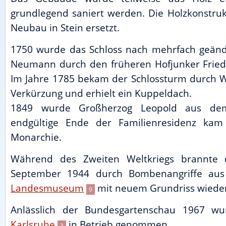
grundlegend saniert werden. Die Holzkonstru
Neubau in Stein ersetzt.
1750 wurde das Schloss nach mehrfach geänd
Neumann durch den früheren Hofjunker Fried
Im Jahre 1785 bekam der Schlossturm durch W
Verkürzung und erhielt ein Kuppeldach.
1849 wurde Großherzog Leopold aus dem 
endgültige Ende der Familienresidenz k
Monarchie.
Während des Zweiten Weltkriegs brannte d
September 1944 durch Bombenangriffe au
Landesmuseum
mit neuem Grundriss wieder
9
Anlässlich der Bundesgartenschau 1967 w
Karlsruhe
in Betrieb genommen.
3