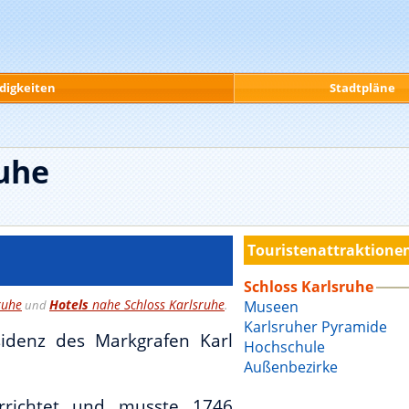
digkeiten
Stadtpläne
ruhe
Touristenattraktionen
Schloss Karlsruhe
ruhe
Hotels
nahe Schloss Karlsruhe
und
.
Museen
Karlsruher Pyramide
denz des Markgrafen Karl
Hochschule
Außenbezirke
rrichtet und musste 1746