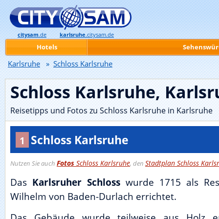
citysam
.de
karlsruhe
.citysam.de
Hotels
Sehenswür
Karlsruhe
»
Schloss Karlsruhe
Schloss Karlsruhe, Karls
Reisetipps und Fotos zu Schloss Karlsruhe in Karlsruhe
Schloss Karlsruhe
1
Fotos
Schloss Karlsruhe
Stadtplan Schloss Karls
Nutzen Sie auch
, den
Das
Karlsruher Schloss
wurde 1715 als Resi
Wilhelm von Baden-Durlach errichtet.
Das Gebäude wurde teilweise aus Holz e