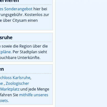
ervieren
tes Sonderangebot
hier bei
rungsgebühr. Kostenlos zur
 über Citysam einen
lsruhe
 sowie die Region über die
tpläne.
Per Stadtplan sieht
buchbare Unterkünfte.
en
chloss Karlsruhe
,
che
,
Zoologischer
,
Marktplatz
und jede Menge
rfahren Sie
mithilfe unseres
iets.