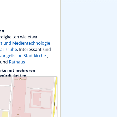
ion
digkeiten wie etwa
st und Medientechnologie
Karlsruhe
. Interessant sind
vangelische Stadtkirche
,
und
Rathaus
rte mit mehreren
würdigkeiten