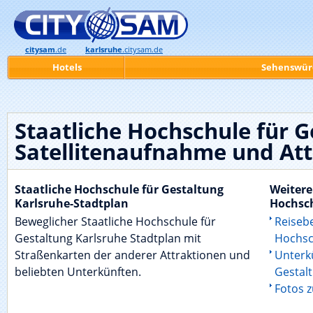
citysam
.de
karlsruhe
.citysam.de
Hotels
Sehenswür
Staatliche Hochschule für G
Satellitenaufnahme und Att
Staatliche Hochschule für Gestaltung
Weitere
Karlsruhe-Stadtplan
Hochsch
Beweglicher Staatliche Hochschule für
Reiseb
Gestaltung Karlsruhe Stadtplan mit
Hochsc
Straßenkarten der anderer Attraktionen und
Unterkü
beliebten Unterkünften.
Gestal
Fotos 