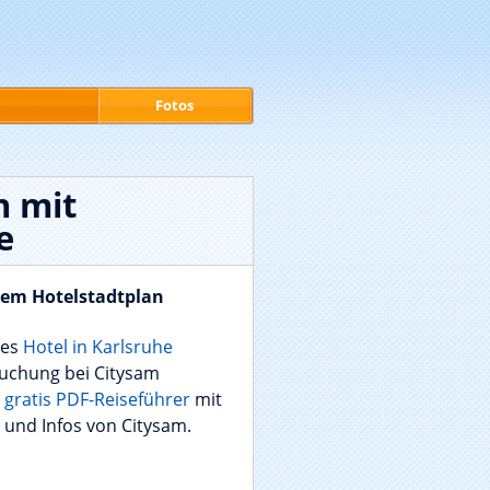
Fotos
n mit
e
dem Hotelstadtplan
nes
Hotel in Karlsruhe
 Buchung bei Citysam
n
gratis PDF-Reiseführer
mit
 und Infos von Citysam.