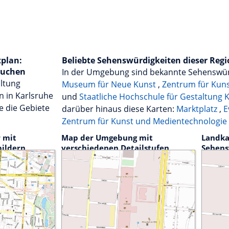
tplan:
Beliebte Sehenswürdigkeiten dieser Reg
suchen
In der Umgebung sind bekannte Sehenswür
altung
Museum für Neue Kunst
,
Zentrum für Kun
n in Karlsruhe
und
Staatliche Hochschule für Gestaltung 
e die Gebiete
darüber hinaus diese Karten:
Marktplatz
,
E
Zentrum für Kunst und Medientechnologie
 mit
Map der Umgebung mit
Landka
bildern
verschiedenen Detailstufen
Sehens