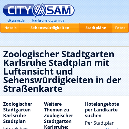
citysam
.de
karlsruhe
.citysam.de
Hotels
Sehenswürdigkeiten
Stadtpläne
Fotos
Zoologischer Stadtgarten
Karlsruhe Stadtplan mit
Luftansicht und
Sehenswürdigkeiten in der
Straßenkarte
Zoologischer
Weitere
Hotelangebote
Stadtgarten
Themen zu
per Landkarte
Karlsruhe-
Zoologischer
suchen
Stadtplan
Stadtgarten
Per Stadtplan
Karlsruhe:
Interaktiver