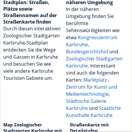
Stadtplan: Straßen,
näheren Umgebung
Plätze sowie
In der näheren
Straßennamen auf der
Umgebung finden Sie
Straßenkarte finden
berühmte
Durch diesen interaktiven
Sehenswürdigkeiten wie
Zoologischer Stadtgarten
etwa
Kongresszentrum
Karlsruhe-Stadtplan
Karlsruhe
,
entdecken Sie die Wege
Bundesgerichtshof
und
und Gassen in Karlsruhe
Zoologischer Stadtgarten
und besuchen Sie wie
Karlsruhe
. Interessant
viele andere Karlsruhe
sind auch die folgenden
Touristen Gebiete um.
Karten:
Marktplatz
,
Zentrum für Kunst und
Medientechnologie
,
Städtische Galerie
Karlsruhe
und
Staatliche
Kunsthalle Karlsruhe
Map Zoologischer
Straßenkarte mit
Stadtgarten Karlsruhe mit
Detailstufen